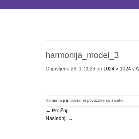
Skoči
na
vsebino
harmonija_model_3
Objavljeno
26. 1. 2026
pri
1024 × 1024
v
A
Komentarji in povratne povezave so zaprte.
←
Prejšnji
Naslednji
→