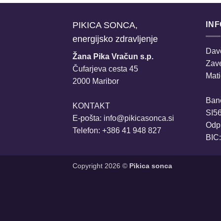
PIKICA SONCA,
IN
energijsko zdravljenje
Davč
Žana Pika Vračun s.p.
Zav
Čufarjeva cesta 45
Mati
2000 Maribor
Ban
KONTAKT
SI5
E-pošta:
info@pikicasonca.si
Odpr
Telefon: +386 41 948 827
BIC
Copyright 2026 ©
Pikica sonca