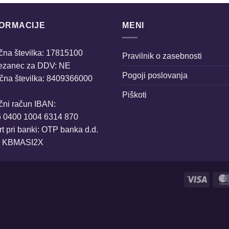
FORMACIJE
MENI
na številka: 17815100
Pravilnik o zasebnosti
ezanec za DDV: NE
Pogoji poslovanja
čna številka: 8409366000
Piškoti
čni račun IBAN:
6 0400 1004 6314 870
t pri banki: OTP banka d.d.
: KBMASI2X
Visa