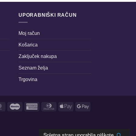
UPORABNIŠKI RAČUN
Moj račun
Košarica
Zaključek nakupa
Seznam želja
Trgovina
MasterCard
Maestro
American
Dinners
Apple
Google
Express
Club
Pay
Pay
Spletna stran uporablja piškote.
O