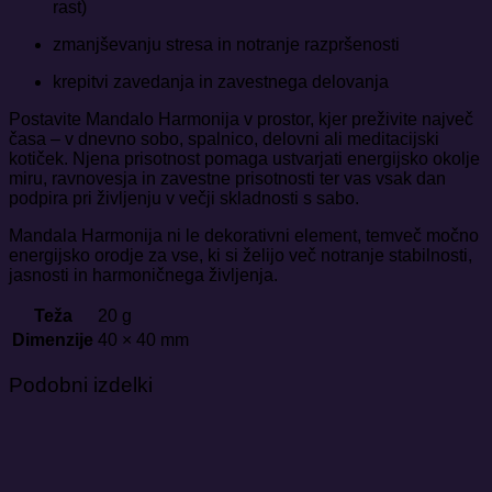
rast)
zmanjševanju stresa in notranje razpršenosti
krepitvi zavedanja in zavestnega delovanja
Postavite Mandalo Harmonija v prostor, kjer preživite največ
časa – v dnevno sobo, spalnico, delovni ali meditacijski
kotiček. Njena prisotnost pomaga ustvarjati energijsko okolje
miru, ravnovesja in zavestne prisotnosti ter vas vsak dan
podpira pri življenju v večji skladnosti s sabo.
Mandala Harmonija ni le dekorativni element, temveč močno
energijsko orodje za vse, ki si želijo več notranje stabilnosti,
jasnosti in harmoničnega življenja.
Teža
20 g
Dimenzije
40 × 40 mm
Podobni izdelki