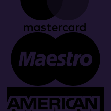
M
A
E