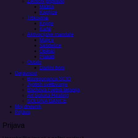
Zeliščni pripravki
Mazila
Kapljice
Tiskovine
Knjige
Karte
Aktivacijske mandale
Majice
Skodelice
Obeski
Plakati
Ostalo
Darilni boni
Dejavnost
Bioresonanca SCIO
Jyotish svetovanje
Bachova cvetna terapija
Art Soluna Healing
SOLUNA DANCE
Moj dnevnik
Prijava
Prijava