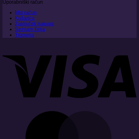
Uporabniški račun
Moj račun
Košarica
Zaključek nakupa
Seznam želja
Trgovina
V
M