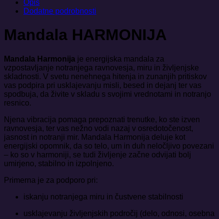
Opis
Dodatne podrobnosti
Mandala HARMONIJA
Mandala Harmonija
je energijska mandala za
vzpostavljanje notranjega ravnovesja, miru in življenjske
skladnosti. V svetu nenehnega hitenja in zunanjih pritiskov
vas podpira pri usklajevanju misli, besed in dejanj ter vas
spodbuja, da živite v skladu s svojimi vrednotami in notranjo
resnico.
Njena vibracija pomaga prepoznati trenutke, ko ste izven
ravnovesja, ter vas nežno vodi nazaj v osredotočenost,
jasnost in notranji mir. Mandala Harmonija deluje kot
energijski opomnik, da so telo, um in duh neločljivo povezani
– ko so v harmoniji, se tudi življenje začne odvijati bolj
umirjeno, stabilno in izpolnjeno.
Primerna je za podporo pri:
iskanju notranjega miru in čustvene stabilnosti
usklajevanju življenjskih področij (delo, odnosi, osebna