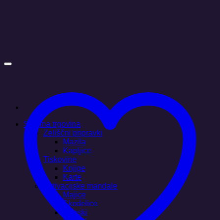
Skoči
na
vsebino
Spletna trgovina
Zeliščni pripravki
Mazila
Kapljice
Tiskovine
Knjige
Karte
Aktivacijske mandale
Majice
Skodelice
Obeski