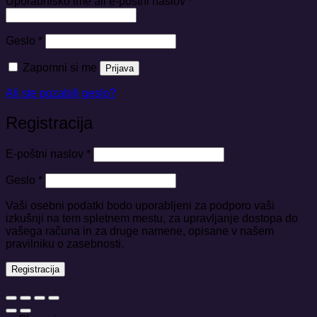
Zahtevano
Uporabniško ime ali e-poštni naslov
*
Zahtevano
Geslo
*
Zapomni si me
Prijava
Ali ste pozabili geslo?
Registracija
Zahtevano
E-poštni naslov
*
Zahtevano
Geslo
*
Vaši osebni podatki bodo uporabljeni za podporo vaši
izkušnji na tem spletnem mestu, za upravljanje dostopa do
vašega računa in za druge namene, opisane v našem
pravilniku o zasebnosti.
Registracija