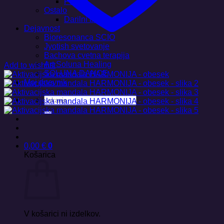
Plakati
Ostalo
Darilni boni
Dejavnost
Bioresonanca SCIO
Jyotish svetovanje
Bachova cvetna terapija
Art Soluna Healing
Add to wishlist
SOLUNA DANCE
Moj dnevnik
Išči:
0,00
€
0
Košarica
V košarici ni izdelkov.