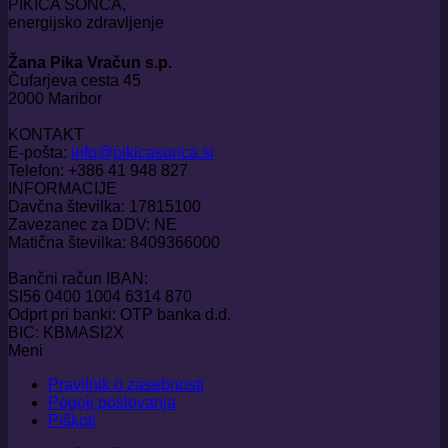
PIKICA SONCA,
energijsko zdravljenje
Žana Pika Vračun s.p.
Čufarjeva cesta 45
2000 Maribor
KONTAKT
E-pošta:
info@pikicasonca.si
Telefon: +386 41 948 827
INFORMACIJE
Davčna številka: 17815100
Zavezanec za DDV: NE
Matična številka: 8409366000
Bančni račun IBAN:
SI56 0400 1004 6314 870
Odprt pri banki: OTP banka d.d.
BIC: KBMASI2X
Meni
Pravilnik o zasebnosti
Pogoji poslovanja
Piškoti