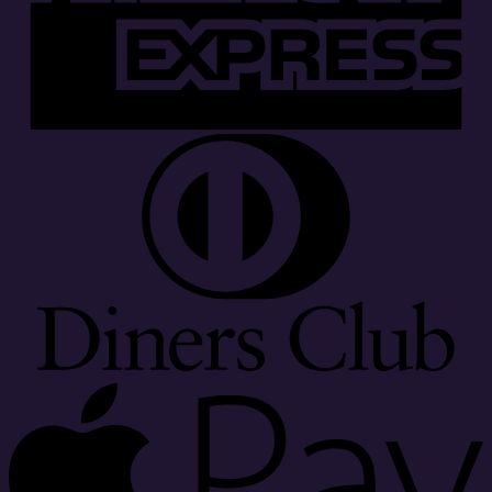
D
C
A