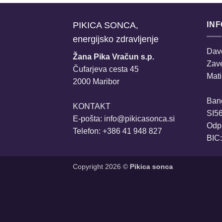
PIKICA SONCA,
IN
energijsko zdravljenje
Davč
Žana Pika Vračun s.p.
Zav
Čufarjeva cesta 45
Mati
2000 Maribor
Ban
KONTAKT
SI5
E-pošta:
info@pikicasonca.si
Odpr
Telefon: +386 41 948 827
BIC
Copyright 2026 ©
Pikica sonca