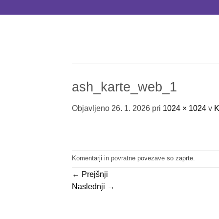
Skoči
na
vsebino
ash_karte_web_1
Objavljeno
26. 1. 2026
pri
1024 × 1024
v
K
Komentarji in povratne povezave so zaprte.
←
Prejšnji
Naslednji
→