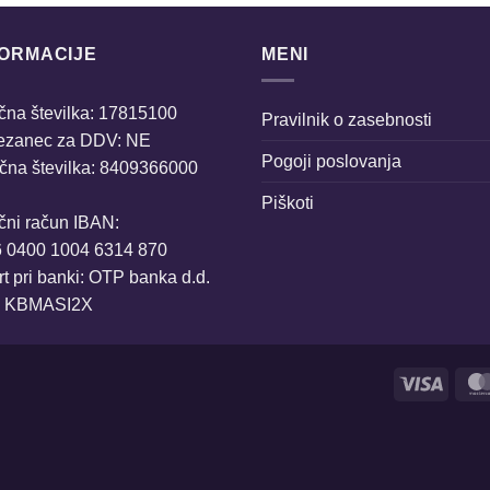
FORMACIJE
MENI
na številka: 17815100
Pravilnik o zasebnosti
ezanec za DDV: NE
Pogoji poslovanja
čna številka: 8409366000
Piškoti
čni račun IBAN:
6 0400 1004 6314 870
t pri banki: OTP banka d.d.
: KBMASI2X
Visa