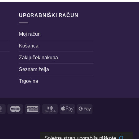
UPORABNIŠKI RAČUN
Moj račun
Košarica
Zaključek nakupa
Seznam želja
Trgovina
MasterCard
Maestro
American
Dinners
Apple
Google
Express
Club
Pay
Pay
Spletna stran uporablja piškote.
O