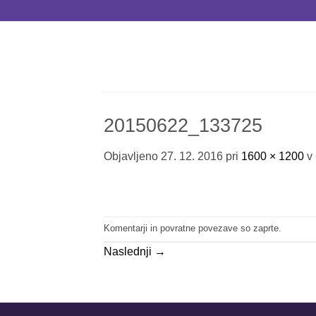
Skoči
na
vsebino
20150622_133725
Objavljeno
27. 12. 2016
pri
1600 × 1200
v
Komentarji in povratne povezave so zaprte.
Naslednji
→