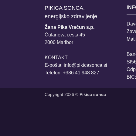
PIKICA SONCA,
IN
energijsko zdravljenje
Davč
Žana Pika Vračun s.p.
Zav
Čufarjeva cesta 45
Mati
2000 Maribor
Ban
KONTAKT
SI5
E-pošta:
info@pikicasonca.si
Odpr
Telefon: +386 41 948 827
BIC
Copyright 2026 ©
Pikica sonca