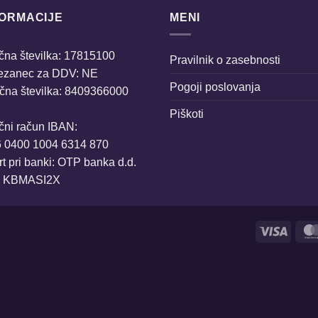
FORMACIJE
MENI
na številka: 17815100
Pravilnik o zasebnosti
ezanec za DDV: NE
Pogoji poslovanja
čna številka: 8409366000
Piškoti
čni račun IBAN:
6 0400 1004 6314 870
t pri banki: OTP banka d.d.
: KBMASI2X
Visa