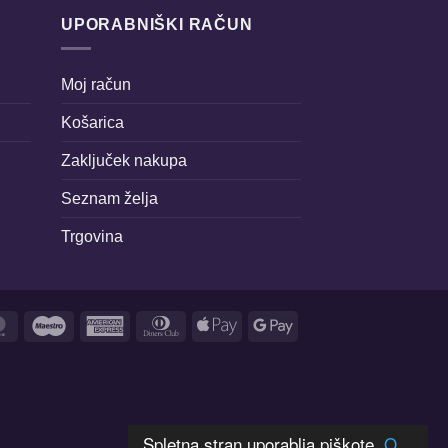
UPORABNIŠKI RAČUN
Moj račun
Košarica
Zaključek nakupa
Seznam želja
Trgovina
MasterCard
Maestro
American
Dinners
Apple
Google
Express
Club
Pay
Pay
Spletna stran uporablja piškote.
O