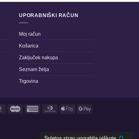
UPORABNIŠKI RAČUN
Moj račun
Košarica
Zaključek nakupa
Seznam želja
Trgovina
MasterCard
Maestro
American
Dinners
Apple
Google
Express
Club
Pay
Pay
Spletna stran uporablja piškote.
O