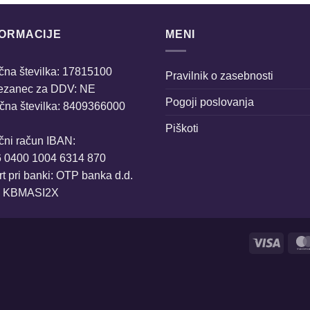
FORMACIJE
MENI
na številka: 17815100
Pravilnik o zasebnosti
ezanec za DDV: NE
Pogoji poslovanja
čna številka: 8409366000
Piškoti
čni račun IBAN:
6 0400 1004 6314 870
t pri banki: OTP banka d.d.
: KBMASI2X
Visa