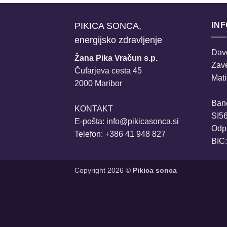
PIKICA SONCA,
IN
energijsko zdravljenje
Davč
Žana Pika Vračun s.p.
Zav
Čufarjeva cesta 45
Mati
2000 Maribor
Ban
KONTAKT
SI5
E-pošta:
info@pikicasonca.si
Odpr
Telefon: +386 41 948 827
BIC
Copyright 2026 ©
Pikica sonca