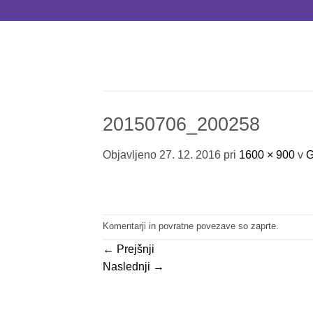
Skoči
na
vsebino
20150706_200258
Objavljeno
27. 12. 2016
pri
1600 × 900
v
G
Komentarji in povratne povezave so zaprte.
←
Prejšnji
Naslednji
→