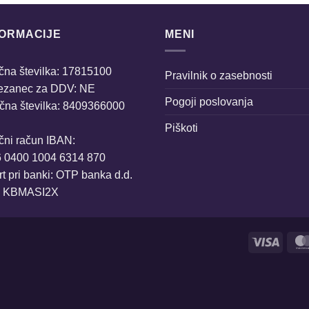
FORMACIJE
MENI
na številka: 17815100
Pravilnik o zasebnosti
ezanec za DDV: NE
Pogoji poslovanja
čna številka: 8409366000
Piškoti
čni račun IBAN:
6 0400 1004 6314 870
t pri banki: OTP banka d.d.
: KBMASI2X
Visa