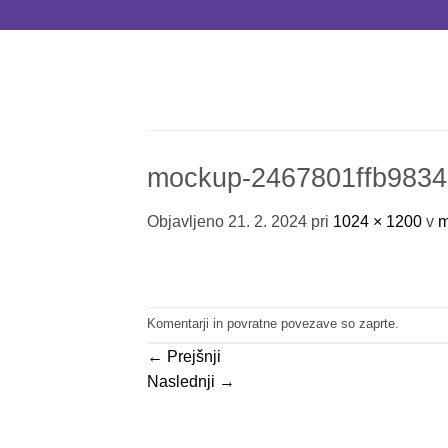
Skoči
na
vsebino
mockup-2467801ffb9834
Objavljeno
21. 2. 2024
pri
1024 × 1200
v
m
Komentarji in povratne povezave so zaprte.
←
Prejšnji
Naslednji
→