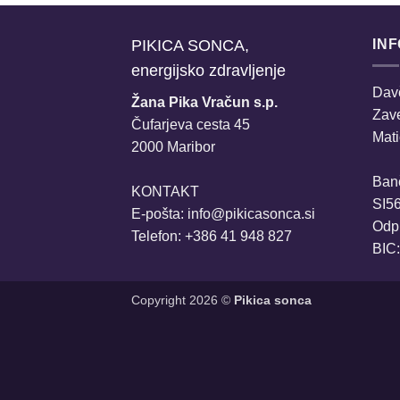
PIKICA SONCA,
IN
energijsko zdravljenje
Davč
Žana Pika Vračun s.p.
Zav
Čufarjeva cesta 45
Mati
2000 Maribor
Ban
KONTAKT
SI5
E-pošta:
info@pikicasonca.si
Odpr
Telefon: +386 41 948 827
BIC
Copyright 2026 ©
Pikica sonca