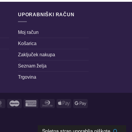
UPORABNIŠKI RAČUN
Moj račun
Košarica
Zaključek nakupa
Seznam želja
Trgovina
MasterCard
Maestro
American
Dinners
Apple
Google
Express
Club
Pay
Pay
Spletna stran uporablja piškote.
O