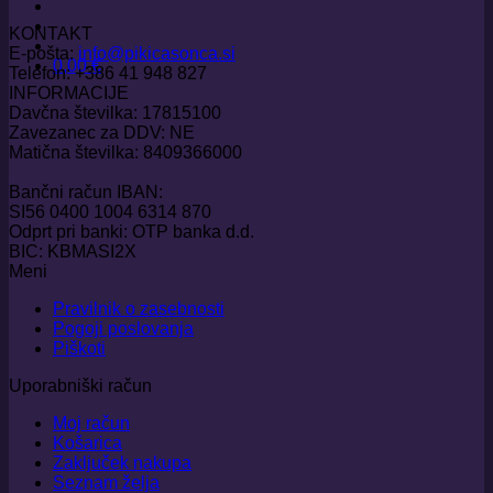
KONTAKT
E-pošta:
info@pikicasonca.si
0,00
€
Telefon: +386 41 948 827
INFORMACIJE
Davčna številka: 17815100
Zavezanec za DDV: NE
Matična številka: 8409366000
Bančni račun IBAN:
SI56 0400 1004 6314 870
Odprt pri banki: OTP banka d.d.
BIC: KBMASI2X
Meni
Pravilnik o zasebnosti
Pogoji poslovanja
Piškoti
Uporabniški račun
Moj račun
Košarica
Zaključek nakupa
Seznam želja