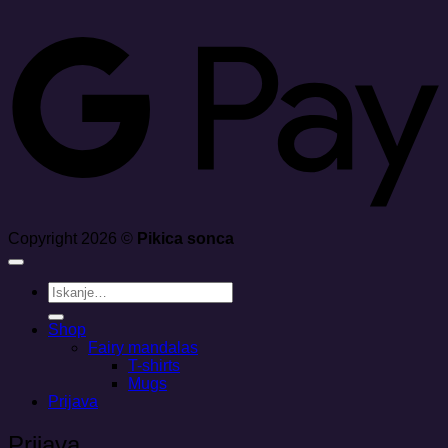
G
Copyright 2026 ©
Pikica sonca
Išči:
Shop
Fairy mandalas
T-shirts
Mugs
Prijava
Prijava