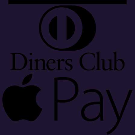
D
C
A