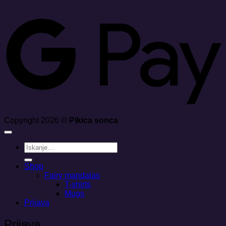
G
Copyright 2026 ©
Pikica sonca
Išči:
Shop
Fairy mandalas
T-shirts
Mugs
Prijava
Prijava