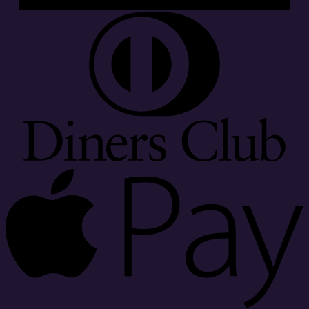
D
C
A