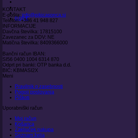
KONTAKT
E-pošta:
info@pikicasonca.si
0,00
€
Telefon: +386 41 948 827
INFORMACIJE
Davčna številka: 17815100
Zavezanec za DDV: NE
Matična številka: 8409366000
Bančni račun IBAN:
SI56 0400 1004 6314 870
Odprt pri banki: OTP banka d.d.
BIC: KBMASI2X
Meni
Pravilnik o zasebnosti
Pogoji poslovanja
Piškoti
Uporabniški račun
Moj račun
Košarica
Zaključek nakupa
Seznam želja