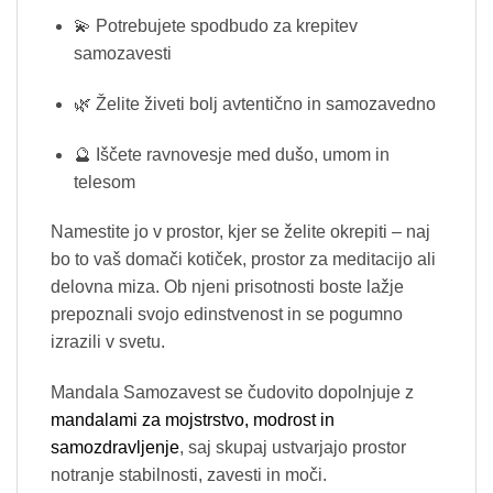
💫 Potrebujete spodbudo za krepitev
samozavesti
🌿 Želite živeti bolj avtentično in samozavedno
🔮 Iščete ravnovesje med dušo, umom in
telesom
Namestite jo v prostor, kjer se želite okrepiti – naj
bo to vaš domači kotiček, prostor za meditacijo ali
delovna miza. Ob njeni prisotnosti boste lažje
prepoznali svojo edinstvenost in se pogumno
izrazili v svetu.
Mandala Samozavest se čudovito dopolnjuje z
mandalami za mojstrstvo, modrost in
samozdravljenje
, saj skupaj ustvarjajo prostor
notranje stabilnosti, zavesti in moči.