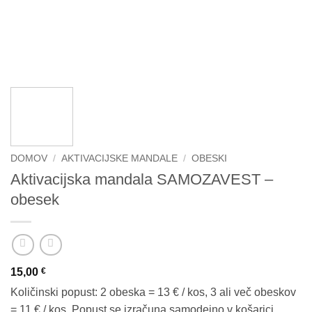
DOMOV
/
AKTIVACIJSKE MANDALE
/
OBESKI
Aktivacijska mandala SAMOZAVEST –
obesek
15,00
€
Količinski popust: 2 obeska = 13 € / kos, 3 ali več obeskov
= 11 € / kos. Popust se izračuna samodejno v košarici.