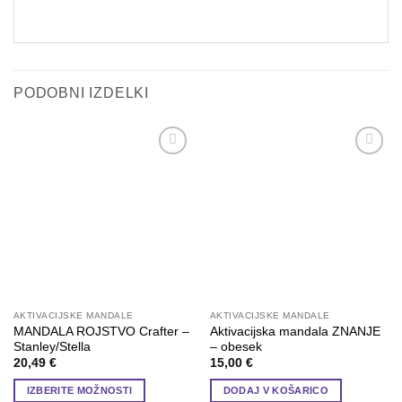
PODOBNI IZDELKI
Add to
Add to
wishlist
wishlist
AKTIVACIJSKE MANDALE
AKTIVACIJSKE MANDALE
MANDALA ROJSTVO Crafter –
Aktivacijska mandala ZNANJE
Stanley/Stella
– obesek
20,49
€
15,00
€
IZBERITE MOŽNOSTI
DODAJ V KOŠARICO