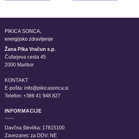
Ta
izdelek
ima
več
različic.
PIKICA SONCA,
Možnosti
energijsko zdravljenje
lahko
Žana Pika Vračun s.p.
izberete
na
Čufarjeva cesta 45
strani
2000 Maribor
izdelka
KONTAKT
E-pošta:
info@pikicasonca.si
Telefon: +386 41 948 827
INFORMACIJE
Davčna številka: 17815100
Zavezanec za DDV: NE