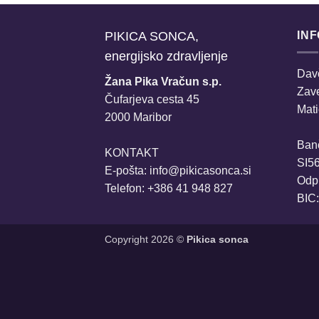
PIKICA SONCA,
IN
energijsko zdravljenje
Davč
Žana Pika Vračun s.p.
Zav
Čufarjeva cesta 45
Mati
2000 Maribor
Ban
KONTAKT
SI5
E-pošta:
info@pikicasonca.si
Odpr
Telefon: +386 41 948 827
BIC
Copyright 2026 ©
Pikica sonca