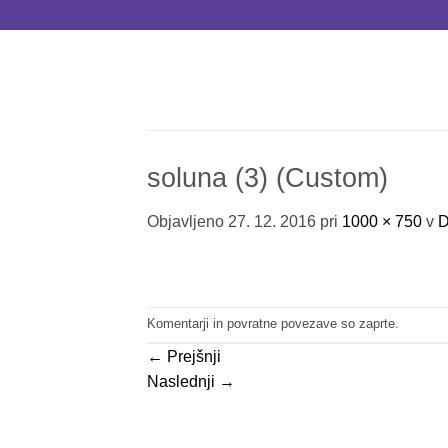
Skoči
na
vsebino
soluna (3) (Custom)
Objavljeno
27. 12. 2016
pri
1000 × 750
v
D
Komentarji in povratne povezave so zaprte.
←
Prejšnji
Naslednji
→