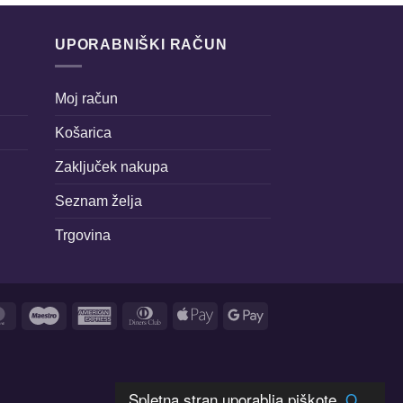
UPORABNIŠKI RAČUN
Moj račun
Košarica
Zaključek nakupa
Seznam želja
Trgovina
MasterCard
Maestro
American
Dinners
Apple
Google
Express
Club
Pay
Pay
Spletna stran uporablja piškote.
O