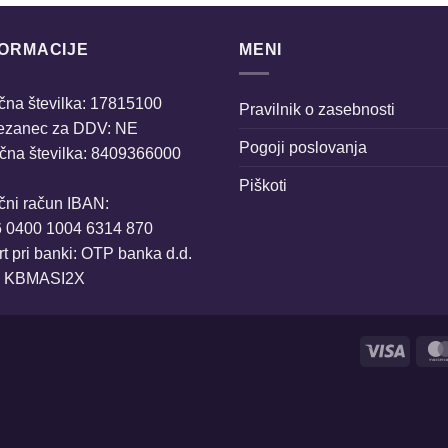
FORMACIJE
MENI
na številka: 17815100
Pravilnik o zasebnosti
ezanec za DDV: NE
Pogoji poslovanja
čna številka: 8409366000
Piškoti
čni račun IBAN:
6 0400 1004 6314 870
t pri banki: OTP banka d.d.
: KBMASI2X
Visa