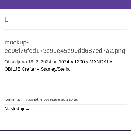
Skoči
na
vsebino
mockup-
ee96f76fed173c99e45e90dd687ed7a2.png
Objavljeno
18. 2. 2024
pri
1024 × 1200
v
MANDALA
OBILJE Crafter – Stanley/Stella
Komentarji in povratne povezave so zaprte.
Naslednji
→