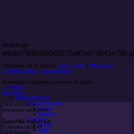
Skoči
na
vsebino
mockup-
d4ab07840d68062575a87e873641e799.p
Objavljeno
18. 2. 2024
pri
1024 × 1200
v
MANDALA
LEPOTA Crafter – Stanley/Stella
Komentarji in povratne povezave so zaprte.
←
Prejšnji
Naslednji
→
Spletna trgovina
Zeliščni pripravki
PIKICA SONCA,
Mazila
energijsko zdravljenje
Kapljice
Tiskovine
Žana Pika Vračun s.p.
Knjige
Čufarjeva cesta 45
Karte
2000 Maribor