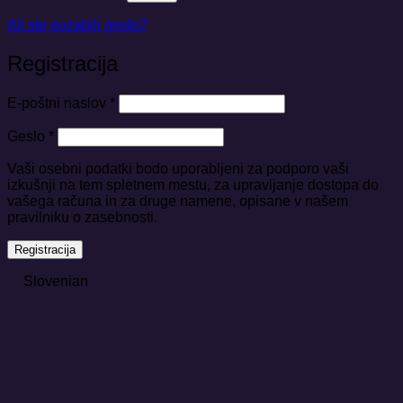
Ali ste pozabili geslo?
Registracija
Zahtevano
E-poštni naslov
*
Zahtevano
Geslo
*
Vaši osebni podatki bodo uporabljeni za podporo vaši
izkušnji na tem spletnem mestu, za upravljanje dostopa do
vašega računa in za druge namene, opisane v našem
pravilniku o zasebnosti.
Registracija
Slovenian