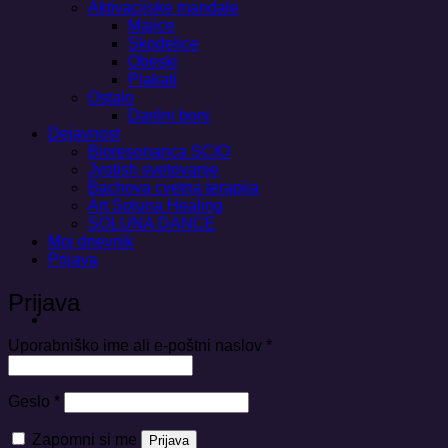
Aktivacijske mandale
Majice
Skodelice
Obeski
Plakati
Ostalo
Darilni boni
Dejavnost
Bioresonanca SCIO
Jyotish svetovanje
Bachova cvetna terapija
Art Soluna Healing
SOLUNA DANCE
Moj dnevnik
Prijava
Prijava
Zahtevano
Uporabniško ime ali e-poštni naslov
*
Zahtevano
Geslo
*
Zapomni si me
Prijava