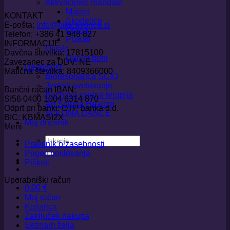
Aktivacijske mandale
Majice
KONTAKT
Skodelice
E-pošta:
info@pikicasonca.si
Obeski
Telefon: +386 41 948 827
Plakati
INFORMACIJE
Ostalo
Davčna številka: 17815100
Darilni boni
Zavezanec za DDV: NE
Dejavnost
Matična številka: 8409366000
Bioresonanca SCIO
Jyotish svetovanje
Bančni račun IBAN:
Bachova cvetna terapija
SI56 0400 1004 6314 870
Art Soluna Healing
Odprt pri banki: OTP banka d.d.
SOLUNA DANCE
BIC: KBMASI2X
Moj dnevnik
Meni
Išči:
Pravilnik o zasebnosti
Pogoji poslovanja
Piškoti
Uporabniški račun
0,00
€
Moj račun
Košarica
Zaključek nakupa
Seznam želja