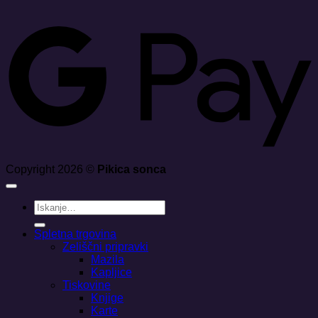
G
Copyright 2026 ©
Pikica sonca
Išči:
Spletna trgovina
Zeliščni pripravki
Mazila
Kapljice
Tiskovine
Knjige
Karte