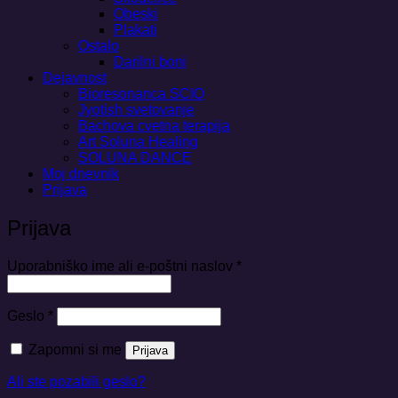
Obeski
Plakati
Ostalo
Darilni boni
Dejavnost
Bioresonanca SCIO
Jyotish svetovanje
Bachova cvetna terapija
Art Soluna Healing
SOLUNA DANCE
Moj dnevnik
Prijava
Prijava
Zahtevano
Uporabniško ime ali e-poštni naslov
*
Zahtevano
Geslo
*
Zapomni si me
Prijava
Ali ste pozabili geslo?