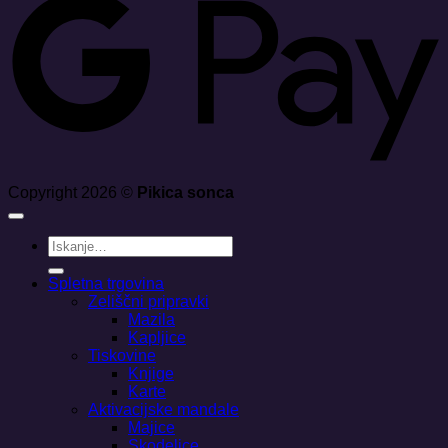
Copyright 2026 ©
Pikica sonca
Išči:
Spletna trgovina
Zeliščni pripravki
Mazila
Kapljice
Tiskovine
Knjige
Karte
Aktivacijske mandale
Majice
Skodelice