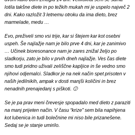
lotila takšne diete in po težkih mukah mi je uspelo največ 2
dni. Kako razložit 3 letnemu otroku da ima dieto, brez
marmelade, medu …
Evo, preživeli smo vsi trije, kar si štejem kar kot osebni
uspeh. Še najlažje nam je bilo prve 4 dni, kar je zanimivo
… Učinek bioresonance nam je zares znižal željo po
sladkorju, zato je bilo v prvih dneh najlažje. Ves čas diete
smo tudi pridno uživali zeliščne kapljice in še vedno smo
njihovi odjemalci. Sladkor je na nek način spet prisoten v
naših jedilnikih, ampak v dosti manjši količini in brez
nenadnih prenajedanj s piškoti. 🙂
Se je pa prav meni črevesje spopadalo med dieto z paraziti
na manj prijeten način. V času “krize” sem bila napihjena
kot lubenica in tudi bolečnine mi niso bile prizanešene.
Sedaj se je stanje umirilo.