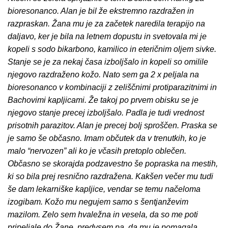
bioresonanco. Alan je bil že ekstremno razdražen in
razpraskan. Žana mu je za začetek naredila terapijo na
daljavo, ker je bila na letnem dopustu in svetovala mi je
kopeli s sodo bikarbono, kamilico in eteričnim oljem sivke.
Stanje se je za nekaj časa izboljšalo in kopeli so omilile
njegovo razdraženo kožo. Nato sem ga 2 x peljala na
bioresonanco v kombinaciji z zeliščnimi protiparazitnimi in
Bachovimi kapljicami. Že takoj po prvem obisku se je
njegovo stanje precej izboljšalo. Padla je tudi vrednost
prisotnih parazitov. Alan je precej bolj sproščen. Praska se
je samo še občasno. Imam občutek da v trenutkih, ko je
malo “nervozen” ali ko je včasih pretoplo oblečen.
Občasno se skorajda podzavestno še popraska na mestih,
ki so bila prej resnično razdražena. Kakšen večer mu tudi
še dam lekarniške kapljice, vendar se temu načeloma
izogibam. Kožo mu negujem samo s šentjanževim
mazilom. Zelo sem hvaležna in vesela, da so me poti
pripeljale do Žane, predvsem pa, da mu je pomagala.