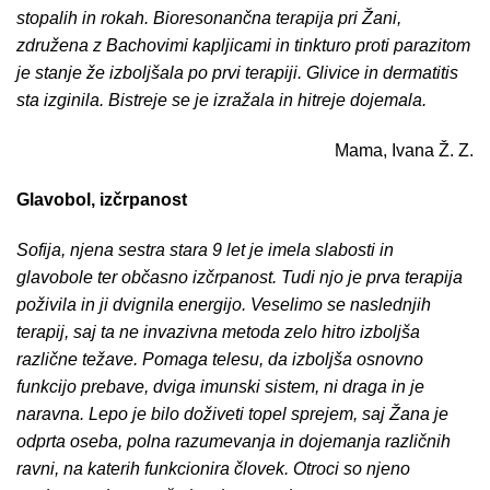
stopalih in rokah. Bioresonančna terapija pri Žani,
združena z Bachovimi kapljicami in tinkturo proti parazitom
je stanje že izboljšala po prvi terapiji. Glivice in dermatitis
sta izginila. Bistreje se je izražala in hitreje dojemala.
Mama, Ivana Ž. Z.
Glavobol, izčrpanost
Sofija, njena sestra stara 9 let je imela slabosti in
glavobole ter občasno izčrpanost. Tudi njo je prva terapija
poživila in ji dvignila energijo. Veselimo se naslednjih
terapij, saj ta ne invazivna metoda zelo hitro izboljša
različne težave. Pomaga telesu, da izboljša osnovno
funkcijo prebave, dviga imunski sistem, ni draga in je
naravna. Lepo je bilo doživeti topel sprejem, saj Žana je
odprta oseba, polna razumevanja in dojemanja različnih
ravni, na katerih funkcionira človek. Otroci so njeno