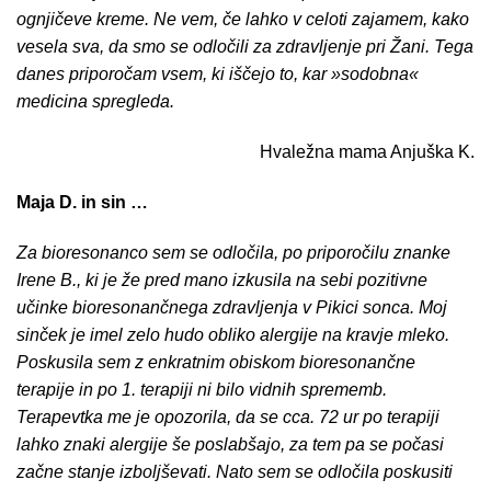
ognjičeve kreme. Ne vem, če lahko v celoti zajamem, kako
vesela sva, da smo se odločili za zdravljenje pri Žani. Tega
danes priporočam vsem, ki iščejo to, kar »sodobna«
medicina spregleda.
Hvaležna mama Anjuška K.
Maja D. in sin …
Za bioresonanco sem se odločila, po priporočilu znanke
Irene B., ki je že pred mano izkusila na sebi pozitivne
učinke bioresonančnega zdravljenja v Pikici sonca. Moj
sinček je imel zelo hudo obliko alergije na kravje mleko.
Poskusila sem z enkratnim obiskom bioresonančne
terapije in po 1. terapiji ni bilo vidnih sprememb.
Terapevtka me je opozorila, da se cca. 72 ur po terapiji
lahko znaki alergije še poslabšajo, za tem pa se počasi
začne stanje izboljševati. Nato sem se odločila poskusiti