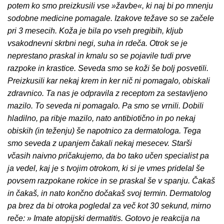
potem ko smo preizkusili vse »žavbe«, ki naj bi po mnenju
sodobne medicine pomagale. Izakove težave so se začele
pri 3 mesecih. Koža je bila po vseh pregibih, kljub
vsakodnevni skrbni negi, suha in rdeča. Otrok se je
neprestano praskal in kmalu so se pojavile tudi prve
razpoke in krastice. Seveda smo se koži še bolj posvetili.
Preizkusili kar nekaj krem in ker nič ni pomagalo, obiskali
zdravnico. Ta nas je odpravila z receptom za sestavljeno
mazilo. To seveda ni pomagalo. Pa smo se vrnili. Dobili
hladilno, pa ribje mazilo, nato antibiotično in po nekaj
obiskih (in teženju) še napotnico za dermatologa. Tega
smo seveda z upanjem čakali nekaj mesecev. Starši
včasih naivno pričakujemo, da bo tako učen specialist pa
ja vedel, kaj je s tvojim otrokom, ki si je vmes pridelal še
povsem razpokane rokice in se praskal še v spanju. Čakaš
in čakaš, in nato končno dočakaš svoj termin. Dermatolog
pa brez da bi otroka pogledal za več kot 30 sekund, mirno
reče: » Imate atopijski dermatitis. Gotovo je reakcija na