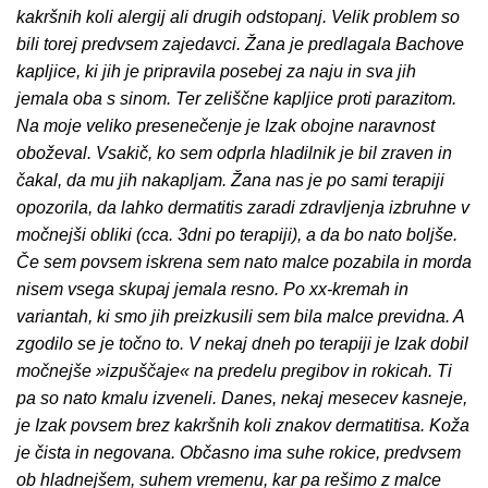
kakršnih koli alergij ali drugih odstopanj. Velik problem so
bili torej predvsem zajedavci. Žana je predlagala Bachove
kapljice, ki jih je pripravila posebej za naju in sva jih
jemala oba s sinom. Ter zeliščne kapljice proti parazitom.
Na moje veliko presenečenje je Izak obojne naravnost
oboževal. Vsakič, ko sem odprla hladilnik je bil zraven in
čakal, da mu jih nakapljam. Žana nas je po sami terapiji
opozorila, da lahko dermatitis zaradi zdravljenja izbruhne v
močnejši obliki (cca. 3dni po terapiji), a da bo nato boljše.
Če sem povsem iskrena sem nato malce pozabila in morda
nisem vsega skupaj jemala resno. Po xx-kremah in
variantah, ki smo jih preizkusili sem bila malce previdna. A
zgodilo se je točno to. V nekaj dneh po terapiji je Izak dobil
močnejše »izpuščaje« na predelu pregibov in rokicah. Ti
pa so nato kmalu izveneli. Danes, nekaj mesecev kasneje,
je Izak povsem brez kakršnih koli znakov dermatitisa. Koža
je čista in negovana. Občasno ima suhe rokice, predvsem
ob hladnejšem, suhem vremenu, kar pa rešimo z malce