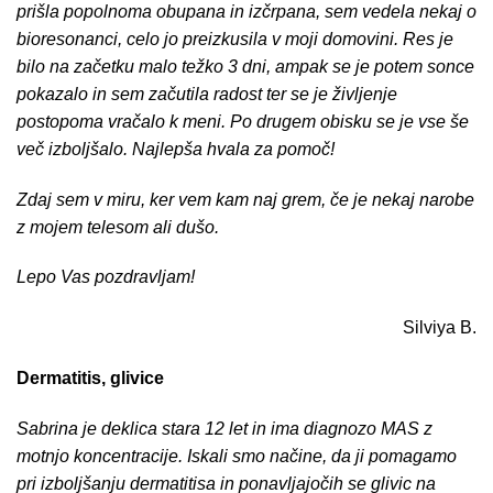
prišla popolnoma obupana in izčrpana, sem vedela nekaj o
bioresonanci, celo jo preizkusila v moji domovini. Res je
bilo na začetku malo težko 3 dni, ampak se je potem sonce
pokazalo in sem začutila radost ter se je življenje
postopoma vračalo k meni. Po drugem obisku se je vse še
več izboljšalo. Najlepša hvala za pomoč!
Zdaj sem v miru, ker vem kam naj grem, če je nekaj narobe
z mojem telesom ali dušo.
Lepo Vas pozdravljam!
Silviya B.
Dermatitis, glivice
Sabrina je deklica stara 12 let in ima diagnozo MAS z
motnjo koncentracije. Iskali smo načine, da ji pomagamo
pri izboljšanju dermatitisa in ponavljajočih se glivic na