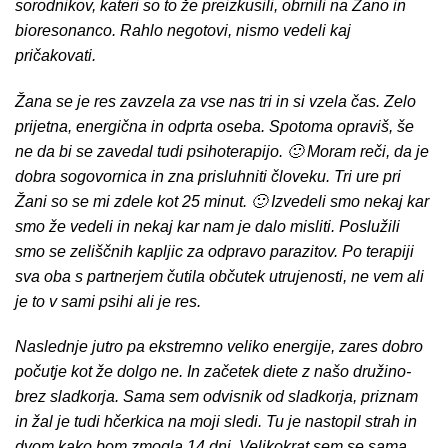
sorodnikov, kateri so to že preizkusili, obrnili na Žano in
bioresonanco. Rahlo negotovi, nismo vedeli kaj
pričakovati.
Žana se je res zavzela za vse nas tri in si vzela čas. Zelo
prijetna, energična in odprta oseba. Spotoma opraviš, še
ne da bi se zavedal tudi psihoterapijo. 🙂 Moram reči, da je
dobra sogovornica in zna prisluhniti človeku. Tri ure pri
Žani so se mi zdele kot 25 minut. 🙂 Izvedeli smo nekaj kar
smo že vedeli in nekaj kar nam je dalo misliti. Poslužili
smo se zeliščnih kapljic za odpravo parazitov. Po terapiji
sva oba s partnerjem čutila občutek utrujenosti, ne vem ali
je to v sami psihi ali je res.
Naslednje jutro pa ekstremno veliko energije, zares dobro
počutje kot že dolgo ne. In začetek diete z našo družino-
brez sladkorja. Sama sem odvisnik od sladkorja, priznam
in žal je tudi hčerkica na moji sledi. Tu je nastopil strah in
dvom kako bom zmogla 14 dni. Velikokrat sem se sama