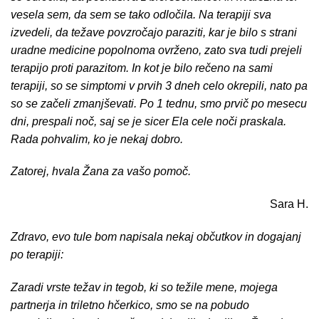
vesela sem, da sem se tako odločila. Na terapiji sva
izvedeli, da težave povzročajo paraziti, kar je bilo s strani
uradne medicine popolnoma ovrženo, zato sva tudi prejeli
terapijo proti parazitom. In kot je bilo rečeno na sami
terapiji, so se simptomi v prvih 3 dneh celo okrepili, nato pa
so se začeli zmanjševati. Po 1 tednu, smo prvič po mesecu
dni, prespali noč, saj se je sicer Ela cele noči praskala.
Rada pohvalim, ko je nekaj dobro.
Zatorej, hvala Žana za vašo pomoč.
Sara H.
Zdravo, evo tule bom napisala nekaj občutkov in dogajanj
po terapiji:
Zaradi vrste težav in tegob, ki so težile mene, mojega
partnerja in triletno hčerkico, smo se na pobudo