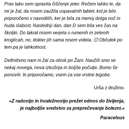
Prav tako sem opravila čiščenje jeter. Rečem lahko le, da
mi je žal, da nisem zaužila uspavalnih tablet, kot je bilo
priporočeno v navodilih, ker je bila za menoj dolga noč in
huda slabost. Naslednji dan, dan D sem bila ves čas na
školjki. Do takrat nisem verjela o rumenih in zelenih
kroglicah, no, dokler jih sama nisem videla. 🙂 Občutek po
tem pa je lahkotnost.
Definitivno nam ni žal za obisk pri Žani. Naučili smo se
nekaj novega, nova izkušnja in boljše počutje. Bomo še
ponovili. In priporočamo, vsem za vse vrstne tegobe.
Urša z družino.
»Z radostjo in hvaležnostjo prežet odnos do življenja,
je najboljše sredstvo za preprečevanje bolezni.«
Paracelsus