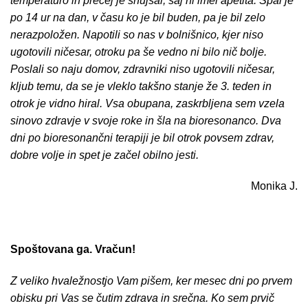
temperaturo in precej je shujšal, saj ni imel apetita. Spal je
po 14 ur na dan, v času ko je bil buden, pa je bil zelo
nerazpoložen. Napotili so nas v bolnišnico, kjer niso
ugotovili ničesar, otroku pa še vedno ni bilo nič bolje.
Poslali so naju domov, zdravniki niso ugotovili ničesar,
kljub temu, da se je vleklo takšno stanje že 3. teden in
otrok je vidno hiral. Vsa obupana, zaskrbljena sem vzela
sinovo zdravje v svoje roke in šla na bioresonanco. Dva
dni po bioresonančni terapiji je bil otrok povsem zdrav,
dobre volje in spet je začel obilno jesti.
Monika J.
Spoštovana ga. Vračun!
Z veliko hvaležnostjo Vam pišem, ker mesec dni po prvem
obisku pri Vas se čutim zdrava in srečna. Ko sem prvič