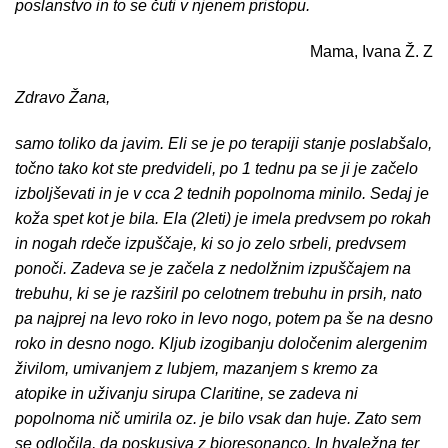
poslanstvo in to se čuti v njenem pristopu.
Mama, Ivana Ž. Z
Zdravo Žana,
samo toliko da javim. Eli se je po terapiji stanje poslabšalo,
točno tako kot ste predvideli, po 1 tednu pa se ji je začelo
izboljševati in je v cca 2 tednih popolnoma minilo. Sedaj je
koža spet kot je bila. Ela (2leti) je imela predvsem po rokah
in nogah rdeče izpuščaje, ki so jo zelo srbeli, predvsem
ponoči. Zadeva se je začela z nedolžnim izpuščajem na
trebuhu, ki se je razširil po celotnem trebuhu in prsih, nato
pa najprej na levo roko in levo nogo, potem pa še na desno
roko in desno nogo. Kljub izogibanju določenim alergenim
živilom, umivanjem z lubjem, mazanjem s kremo za
atopike in uživanju sirupa Claritine, se zadeva ni
popolnoma nič umirila oz. je bilo vsak dan huje. Zato sem
se odločila, da poskusiva z bioresonanco. In hvaležna ter