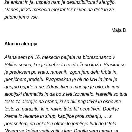
še enkrat in ja, uspelo nam je desinzibilizirati alergijo.
Danes pri 20 mesecih moj fantek ni več na dieti in že
pridno jemo vse.
Maja D.
Alan in alergija
Alana sem pri 16. mesecih peljala na bioresonanco v
Pikico sonca, ker je imel zelo razdraženo kožo. Praskal se
je predvsem po vratu, ramenih, zgornjem delu hrbta in
pleničnem predelu. Razpraskan je bil do krvi in imel je
gnojno odprte rane. Zdravstveno mnenje je bilo, da ima
atopijski dermatitis in da bo z leti izzvenelo. Naredili so tudi
teste za alergije na hrano, ki so bili negativni in osnovne
teste za parazite, ki je ravno tako bil negativen. Dobil je
kreme iz lekarne in sirup, kapljice proti srbenju, … s
pojasnilom, da nekateri otroci to jemljejo tudi do 6 leta.
Nisem se želela sprijazniti s tem. Dobila sem namig za