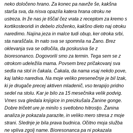
neko določeno hrano. Za konec pa navrže še, kakšna
starša sva, da nisva opazila katera hrana otroku ne
ustreza. In že nas je tiščal čez vrata z receptom za kremo s
kortikosteoridi in debelo zloženko, kakšno dieto naj otroku
naredimo. Najina jeza in malce tudi obup, ker otroka srbi,
sta naraščala. In nato sva se spomnila na Žano. Brez
oklevanja sva se odločila, da poskusiva še z
bioresonanco. Dogovorili smo za termin. Tega sem se z
otrokom udeležila mama. Povsem brez pričakovanj sva
sedla na stol in čakala. Čakala, da nama vsaj nekdo pove,
kaj lahko narediva. Na moje veliko presenečnje je bil Izak,
ki je drugače precej aktiven mladenič, vso terapijo pridno
sedel na stolu. Kar je bilo za 15 mesečnika velik podvig.
Vmes sva gledala knjigice in preizkušala Žanine gonge.
Dobre tričetrt ure je minilo s svetlobno hitrostjo. Žanina
analiza je pokazala parazite, in veliko mero stresa z moje
strani. Slednje je bila prava budnica. Očitno moja služba
ne vpliva zgolj name. Bioresonanca pa ni pokazala