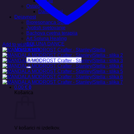
Plakati
Ostalo
Darilni boni
Dejavnost
Bioresonanca SCIO
Jyotish svetovanje
Bachova cvetna terapija
Art Soluna Healing
SOLUNA DANCE
Add to wishlist
Moj dnevnik
Išči:
0,00
€
0
Košarica
V košarici ni izdelkov.