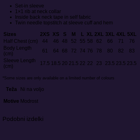
Set-in sleeve
1×1 rib at neck collar
Inside back neck tape in self fabric
Twin needle topstitch at sleeve cuff and hem
Sizes
2XS
XS
S
M
L
XL
2XL
3XL
4XL
5XL
Half Chest (cm)
44
46
48
52
55
58
62
66
71
76
Body Length
61
64
68
72
74
76
78
80
82
83
(cm)
Sleeve Length
17.5
18.5
20
21.5
22
22
23
23.5
23.5
23.5
(cm)
*Some sizes are only available on a limited number of colours
Teža
Ni na voljo
Motive
Modrost
Podobni izdelki