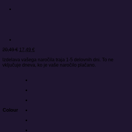
Izvirna
Trenutna
20,49
€
17,49
€
cena
cena
Izdelava vašega naročila traja 1-5 delovnih dni. To ne
je
je:
vključuje dneva, ko je vaše naročilo plačano.
bila:
17,49 €.
20,49 €.
Colour