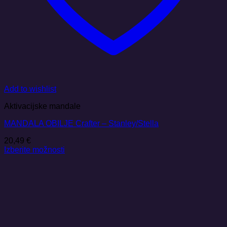
Add to wishlist
Aktivacijske mandale
MANDALA OBILJE Crafter – Stanley/Stella
20,49
€
Izberite možnosti
Ta
izdelek
ima
več
različic.
Možnosti
lahko
izberete