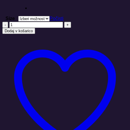
Size
Počisti
MANDALA
MODROST
Dodaj v košarico
Crafter
-
Stanley/Stella
količina