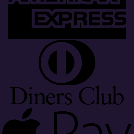
D
C
A