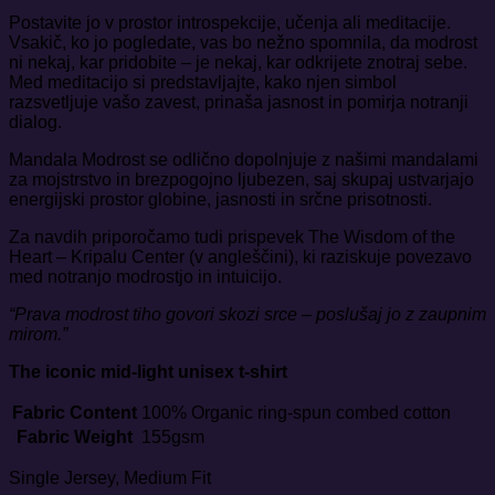
Postavite jo v prostor introspekcije, učenja ali meditacije.
Vsakič, ko jo pogledate, vas bo nežno spomnila, da modrost
ni nekaj, kar pridobite – je nekaj, kar odkrijete znotraj sebe.
Med meditacijo si predstavljajte, kako njen simbol
razsvetljuje vašo zavest, prinaša jasnost in pomirja notranji
dialog.
Mandala Modrost se odlično dopolnjuje z našimi
mandalami
za mojstrstvo in brezpogojno ljubezen
, saj skupaj ustvarjajo
energijski prostor globine, jasnosti in srčne prisotnosti.
Za navdih priporočamo tudi prispevek
The Wisdom of the
Heart – Kripalu Center
(v angleščini), ki raziskuje povezavo
med notranjo modrostjo in intuicijo.
“Prava modrost tiho govori skozi srce – poslušaj jo z zaupnim
mirom.”
The iconic mid-light unisex t-shirt
Fabric Content
100% Organic ring-spun combed cotton
Fabric Weight
155gsm
Single Jersey, Medium Fit