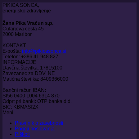
PIKICA SONCA,
energijsko zdravljenje
Žana Pika Vračun s.p.
Čufarjeva cesta 45
2000 Maribor
KONTAKT
E-pošta:
info@pikicasonca.si
Telefon: +386 41 948 827
INFORMACIJE
Davčna številka: 17815100
Zavezanec za DDV: NE
Matična številka: 8409366000
Bančni račun IBAN:
SI56 0400 1004 6314 870
Odprt pri banki: OTP banka d.d.
BIC: KBMASI2X
Meni
Pravilnik o zasebnosti
Pogoji poslovanja
Piškoti