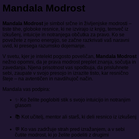
Mandala Modrost
Mandala Modrost
je simbol srčne in življenjske modrosti –
tiste tihe, globoke resnice, ki ne izvirajo iz knjig, temveč iz
izkušenj, intuicije in notranjega občutka za pravo. Ko se
povežete z njeno energijo, se začne razkrivati vaš naravni
uvid, ki presega razumsko dojemanje.
V svetu, kjer je intelekt pogosto poveličan,
Mandala Modrost
nežno opomni, da je prava modrost preplet znanja, sočutja in
zavedanja. Njena prisotnost vas spodbuja, da prisluhnete
sebi, zaupate v svojo presojo in izrazite tisto, kar resnično
šteje – na avtentičen in navdihujoč način.
Mandala vas podpira:
✨ Ko želite poglobiti stik s svojo intuicijo in notranjim
glasom
📚 Kot učitelj, mentor ali starš, ki deli resnico iz izkušenj
💬 Ko vas zadržuje strah pred izražanjem, a v sebi
čutite modrost, ki jo želite podeliti z drugimi