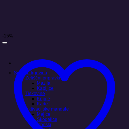
Skoči
na
vsebino
-15%
Spletna trgovina
Zeliščni pripravki
Mazila
Kapljice
Tiskovine
Knjige
Karte
Aktivacijske mandale
Majice
Skodelice
Obeski